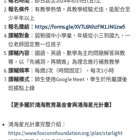
報名時間
：即日起至2024年8月9日(五)止
報名條件
：有教學熱情，具教學經驗尤佳，能配合至
少半年以上
報名連結：
https://forms.gle/XV7L6NhzFM1JNGzw5
課輔對象
：弱勢國中小學童，年級從小三到國九，一
位老師固定教一位孩子
課輔內容
：國語、英語、數學為主的問題解答與教
導，以「先補洞，再精進」為理念進行補救教學
課輔頻率
：每週2次（時間固定），每次1小時
課輔模式
：師生使用Google Meet，學生於所屬課後
班據點上線
【
更多關於鴻海教育基金會與鴻海星光計畫
】
鴻海星光計畫完整介紹：
https://www.foxconnfoundation.org/plan/starlight