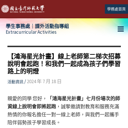
跳
學務處首頁
至
主
學生事務處┆課外活動指導組
要
Extracurricular Activities
Ma
內
容
Me
【鴻海星光計畫】線上老師第二梯次招募
說明會起跑！和我們一起成為孩子們學習
路上的明燈
/
2024 年 7 月 18 日
活動資訊
親愛的同學 您好，
「鴻海星光計畫」七月份場次的師
資線上說明會即將起跑
，誠摯邀請對教育和服務充滿
熱情的你報名擔任一對一線上老師，與我們一起攜手
陪伴弱勢孩子學習成長。