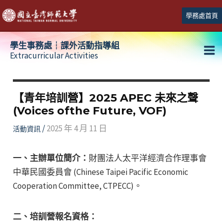
跳
學務處首頁
至
主
學生事務處┆課外活動指導組
要
Extracurricular Activities
Ma
內
容
Me
【青年培訓營】2025 APEC 未來之聲
(Voices ofthe Future, VOF)
/
2025 年 4 月 11 日
活動資訊
一、主辦單位簡介：
財團法人太平洋經濟合作理事會
中華民國委員會 (Chinese Taipei Pacific Economic
Cooperation Committee, CTPECC)。
二、培訓營報名資格：