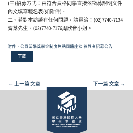
(三)招募方式：由符合資格同學直接依徵募說明文件
內文填寫報名表(如附件)。
二、若對本訪談有任何問題，請電洽：(02)7740-7134
齊棊先生、(02)7740-7176周欣音小姐。
附件、公費留學獎學金制度焦點團體座談 參與者招募公告
下載
Post
←
上一篇 文章
下一篇 文章
→
navigation