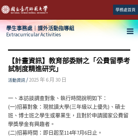
跳
學務處首頁
至
主
學生事務處┆課外活動指導組
要
Extracurricular Activities
Ma
內
容
Me
【計畫資訊】教育部委辦之「公費留學考
試制度精進研究」
/
2025 年 6 月 30 日
活動資訊
一、本訪談調查對象、執行時間說明如下：
(一)招募對象：現就讀大學(三年級以上優先)、碩士
班、博士班之學生或畢業生，且對於申請國家公費留
學獎學金有興趣者。
(二)招募時間：即日起至114年7月6日止。