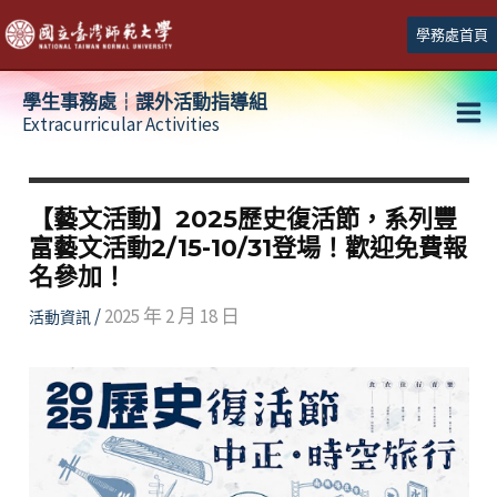
跳
學務處首頁
至
主
學生事務處┆課外活動指導組
要
Extracurricular Activities
Ma
內
容
Me
【藝文活動】2025歷史復活節，系列豐
富藝文活動2/15-10/31登場！歡迎免費報
名參加！
/
2025 年 2 月 18 日
活動資訊