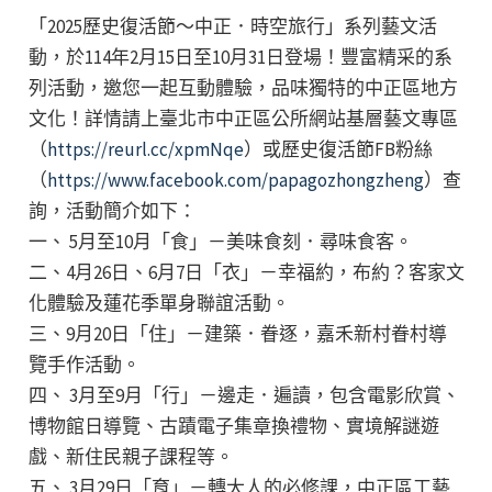
「2025歷史復活節～中正．時空旅行」系列藝文活
動，於114年2月15日至10月31日登場！豐富精采的系
列活動，邀您一起互動體驗，品味獨特的中正區地方
文化！詳情請上臺北市中正區公所網站基層藝文專區
（
https://reurl.cc/xpmNqe
）或歷史復活節FB粉絲
（
https://www.facebook.com/papagozhongzheng
）查
詢，活動簡介如下：
一、 5月至10月「食」－美味食刻．尋味食客。
二、4月26日、6月7日「衣」－幸福約，布約？客家文
化體驗及蓮花季單身聯誼活動。
三、9月20日「住」－建築．眷逐，嘉禾新村眷村導
覽手作活動。
四、 3月至9月「行」－邊走．遍讀，包含電影欣賞、
博物館日導覽、古蹟電子集章換禮物、實境解謎遊
戲、新住民親子課程等。
五、 3月29日「育」－轉大人的必修課，中正區工藝