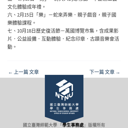
文化體驗成年禮。
六、2月15日「樂」－蛇來弄樂．親子戲音，親子國
樂體驗課程。
七、10月18日歷史復活節－萬國博覽市集，含成果影
片．公益設攤．互動體驗．紀念印章．古蹟音樂會活
動。
Post
←
上一篇 文章
下一篇 文章
→
navigation
國立臺灣師範大學 「
學生事務處
」
版權所有