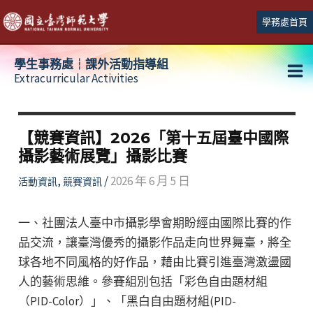
跳
學務處首頁
至
主
學生事務處┆課外活動指導組
要
Extracurricular Activities
Ma
內
容
Me
【競賽資訊】2026「第十五屆臺中國際
攝影藝術展覽」攝影比賽
,
/
2026 年 6 月 5 日
活動資訊
競賽資訊
一、社團法人臺中市攝影學會期盼經由國際比賽的作
品交流，讓臺灣優秀的攝影作品走向世界舞臺，將全
球各地不同風格的好作品，藉由比賽引進臺灣激盪國
人的藝術思維。參賽組別包括「彩色自由題材組
（PID-Color）」、「黑白自由題材組(PID-