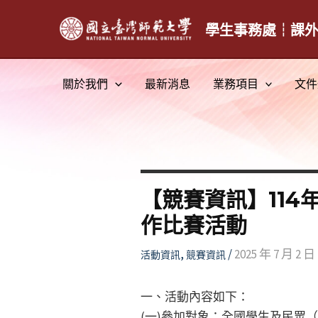
跳
至
學生事務處┆課
主
要
關於我們
最新消息
業務項目
文件
內
容
【競賽資訊】11
作比賽活動
,
/
2025 年 7 月 2 日
活動資訊
競賽資訊
一、活動內容如下：
(一)參加對象：全國學生及民眾