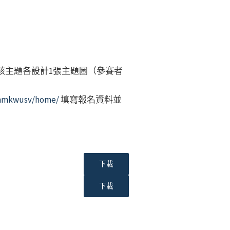
該主題各設計1張主題圖（參賽者
pmmkwusv/home/
填寫報名資料並
下載
下載