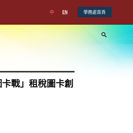
中
EN
學務處首頁
搜
尋
圖卡戰」租稅圖卡創