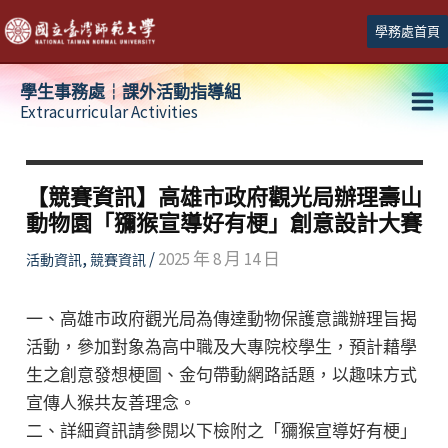
跳
學務處首頁
至
主
學生事務處┆課外活動指導組
要
Extracurricular Activities
Ma
內
容
Me
【競賽資訊】高雄市政府觀光局辦理壽山
動物園「獼猴宣導好有梗」創意設計大賽
,
/
2025 年 8 月 14 日
活動資訊
競賽資訊
一、高雄市政府觀光局為傳達動物保護意識辦理旨揭
活動，參加對象為高中職及大專院校學生，預計藉學
生之創意發想梗圖、金句帶動網路話題，以趣味方式
宣傳人猴共友善理念。
二、詳細資訊請參閱以下檢附之「獼猴宣導好有梗」