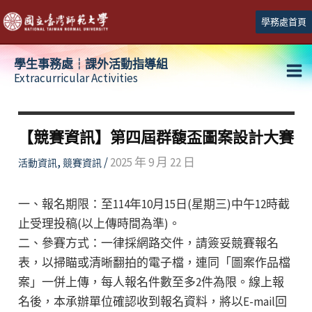
跳
學務處首頁
至
主
學生事務處┆課外活動指導組
要
Extracurricular Activities
Ma
內
容
Me
【競賽資訊】第四屆群馥盃圖案設計大賽
,
/
2025 年 9 月 22 日
活動資訊
競賽資訊
一、報名期限：至114年10月15日(星期三)中午12時截
止受理投稿(以上傳時間為準)。
二、參賽方式：一律採網路交件，請簽妥競賽報名
表，以掃瞄或清晰翻拍的電子檔，連同「圖案作品檔
案」一併上傳，每人報名件數至多2件為限。線上報
名後，本承辦單位確認收到報名資料，將以E-mail回