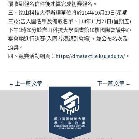
覆收到報名信件後才算完成初賽報名。
三、崑山科技大學辦理單位將於114年10月29日(星期
三)公告入圍名單及備取名單、114年11月21日(星期五)
下午1時20分於崑山科技大學圖書館10樓國際會議中心
宴會廳進行決賽(入圍者須親到會場)，並公布名次及
頒獎。
四、競賽活動網頁：
https://dmetextile.ksu.edu.tw/
。
Post
←
上一篇 文章
下一篇 文章
→
navigation