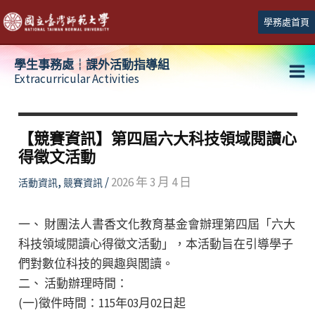
跳
學務處首頁
至
主
學生事務處┆課外活動指導組
要
Extracurricular Activities
Ma
內
容
Me
【競賽資訊】第四屆六大科技領域閱讀心
得徵文活動
,
/
2026 年 3 月 4 日
活動資訊
競賽資訊
一、 財團法人書香文化教育基金會辦理第四屆「六大
科技領域閱讀心得徵文活動」，本活動旨在引導學子
們對數位科技的興趣與閭讀。
二、 活動辦理時間：
(一)徵件時間：115年03月02日起