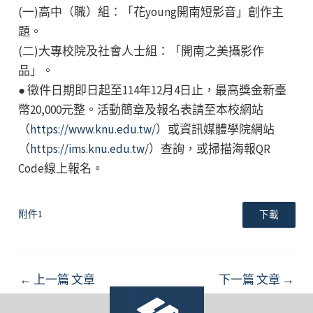
(一)高中（職）組：「花young開南短影音」創作主
題。
(二)大專校院及社會人士組：「開南之美攝影作
品」。
● 徵件日期即日起至114年12月4日止，最高獎金新臺
幣20,000元整。活動簡章及報名表請至本校網站
（
https://www.knu.edu.tw/
）或資訊媒體學院網站
（
https://ims.knu.edu.tw/
）查詢，或掃描海報QR
Code線上報名。
附件1
下載
Post
←
上一篇 文章
下一篇 文章
→
navigation