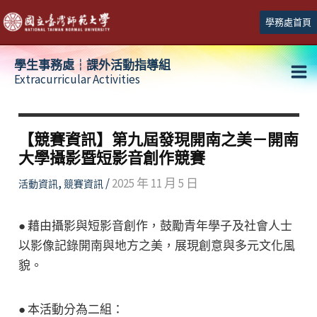
跳
學務處首頁
至
主
學生事務處┆課外活動指導組
要
Extracurricular Activities
Ma
內
容
Me
【競賽資訊】第九屆發現開南之美－開南
大學攝影暨短影音創作競賽
,
/
2025 年 11 月 5 日
活動資訊
競賽資訊
● 藉由攝影與短影音創作，鼓勵青年學子及社會人士
以影像記錄開南與地方之美，展現創意與多元文化風
貌。
● 本活動分為二組：