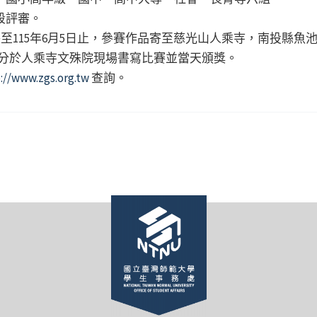
段評審。
至115年6月5日止，參賽作品寄至慈光山人乘寺，南投縣魚池
0時30分於人乘寺文殊院現場書寫比賽並當天頒獎。
://www.zgs.org.tw
查詢。