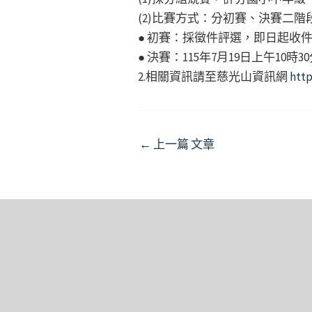
(2)比賽方式：分初賽、決賽二階
● 初賽：採徵件評選，即日起收件
● 決賽：115年7月19日上午1
2.相關資訊請至慈光山資訊網
http
Post
←
上一篇 文章
navigation