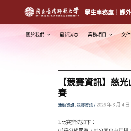
跳
至
學生事務處┆課
主
要
關於我們
最新消息
業務項目
文件
內
容
【競賽資訊】慈光
賽
,
/
2026 年 3 月 4 日
活動資訊
競賽資訊
1.比賽辦法如下：
(1)採分組競賽，計分國小中年