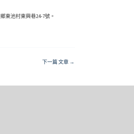
鄉東池村東興巷24-7號。
下一篇 文章
→