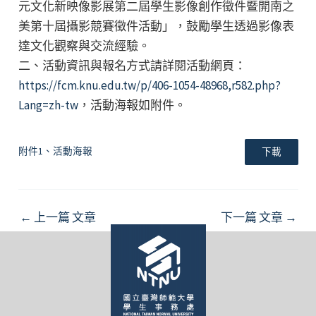
元文化新映像影展第二屆學生影像創作徵件暨開南之
美第十屆攝影競賽徵件活動」，鼓勵學生透過影像表
達文化觀察與交流經驗。
二、活動資訊與報名方式請詳閱活動網頁：
https://fcm.knu.edu.tw/p/406-1054-48968,r582.php?
Lang=zh-tw
，活動海報如附件。
附件1、活動海報
下載
Post
←
上一篇 文章
下一篇 文章
→
navigation