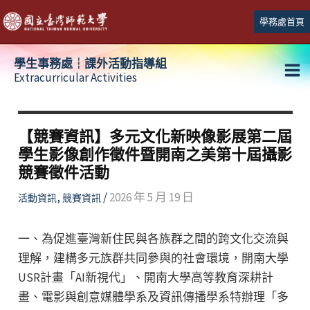
跳
學務處首頁
至
主
學生事務處┆課外活動指導組
要
Extracurricular Activities
Ma
內
容
Me
【競賽資訊】多元文化新映像影展第二屆
學生影像創作徵件暨開南之美第十屆攝影
競賽徵件活動
,
/
2026 年 5 月 19 日
活動資訊
競賽資訊
一、為促進臺灣新住民與各族群之間的跨文化交流與
理解，建構多元族群共同參與的社會環境，開南大學
USR計畫「AI新視代」、開南大學高等教育深耕計
畫、電影與創意媒體學系及資訊傳播學系特辦理「多