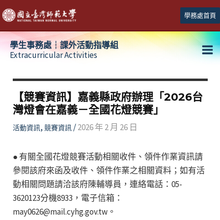
跳
學務處首頁
至
主
學生事務處┆課外活動指導組
要
Extracurricular Activities
Ma
內
容
Me
【競賽資訊】嘉義縣政府辦理「2026台
灣燈會在嘉義－全國花燈競賽」
,
/
2026 年 2 月 26 日
活動資訊
競賽資訊
● 有關全國花燈競賽活動相關收件、領件作業資訊請
參閱該府來函及收件、領件作業之相關資料；如有活
動相關問題請洽該府陳輔導員，連絡電話：05-
3620123分機8933，電子信箱：
may0626@mail.cyhg.gov.tw。