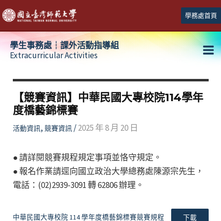
跳
學務處首頁
至
主
學生事務處┆課外活動指導組
要
Extracurricular Activities
Ma
內
容
Me
【競賽資訊】中華民國大專校院114學年
度橋藝錦標賽
,
/
2025 年 8 月 20 日
活動資訊
競賽資訊
● 請詳閱競賽規程規定事項並恪守規定。
● 報名作業請逕向國立政治大學總務處陳源宗先生，
電話：(02)2939-3091 轉 62806 辦理。
中華民國大專校院 114 學年度橋藝錦標賽競賽規程
下載