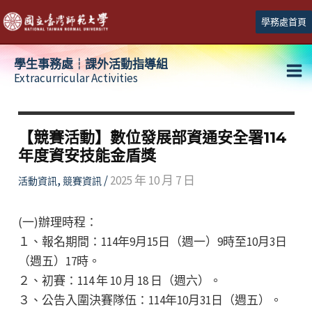
跳
學務處首頁
至
主
學生事務處┆課外活動指導組
要
Extracurricular Activities
Ma
內
容
Me
【競賽活動】數位發展部資通安全署114
年度資安技能金盾獎
,
/
2025 年 10 月 7 日
活動資訊
競賽資訊
(一)辦理時程：
１、報名期間：114年9月15日（週一）9時至10月3日
（週五）17時。
２、初賽：114 年 10 月 18 日（週六）。
３、公告入圍決賽隊伍：114年10月31日（週五）。