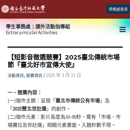
跳
學務處首頁
至
主
學生事務處┆課外活動指導組
要
Extracurricular Activities
Ma
內
容
Me
【短影音徵選競賽】2025臺北傳統市場
節『臺北好市宣傳大使』
,
/
2025 年 3 月 21 日
活動資訊
競賽資訊
一、競賽內容：
(一)徵件主題：呈現「
臺北市傳統公有市場
」及
「
2025雙北世壯運
」的創作。
(二)徵件元素：影片長度為30-90秒，需有「市場、市
場攤位及世壯運」相關元素畫面，入鏡秒數不限。