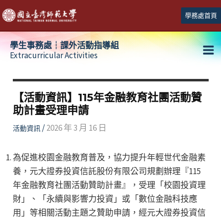
跳
學務處首頁
至
主
學生事務處┆課外活動指導組
要
Extracurricular Activities
Ma
內
容
Me
【活動資訊】115年金融教育社團活動贊
助計畫受理申請
/
2026 年 3 月 16 日
活動資訊
為促進校園金融教育普及，協力提升年輕世代金融素
養，元大證券投資信託股份有限公司規劃辦理『115
年金融教育社團活動贊助計畫』，受理「校園投資理
財」、「永續與影響力投資」或「數位金融科技應
用」等相關活動主題之贊助申請，經元大證券投資信