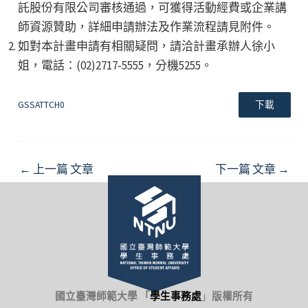
託股份有限公司審核通過，可獲得活動經費或企業講
師資源贊助，詳細申請辦法及作業流程請見附件。
如對本計畫申請有相關疑問，請洽計畫承辦人徐小
姐，電話：(02)2717-5555，分機5255。
GSSATTCH0
下載
Post
←
上一篇 文章
下一篇 文章
→
navigation
國立臺灣師範大學 「
學生事務處
」
版權所有