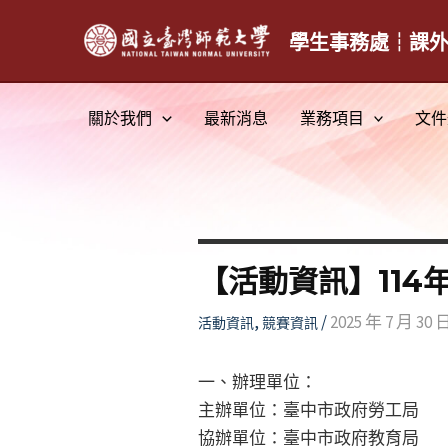
跳
至
學生事務處┆課
主
要
關於我們
最新消息
業務項目
文件
內
容
【活動資訊】114
,
/
2025 年 7 月 30 
活動資訊
競賽資訊
一、辦理單位：
主辦單位：臺中市政府勞工局
協辦單位：臺中市政府教育局