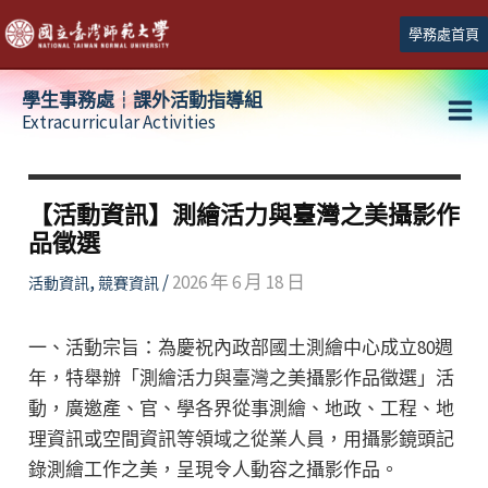
跳
學務處首頁
至
主
學生事務處┆課外活動指導組
要
Extracurricular Activities
Ma
內
容
Me
【活動資訊】測繪活力與臺灣之美攝影作
品徵選
,
/
2026 年 6 月 18 日
活動資訊
競賽資訊
一、活動宗旨：為慶祝內政部國土測繪中心成立80週
年，特舉辦「測繪活力與臺灣之美攝影作品徵選」活
動，廣邀產、官、學各界從事測繪、地政、工程、地
理資訊或空間資訊等領域之從業人員，用攝影鏡頭記
錄測繪工作之美，呈現令人動容之攝影作品。