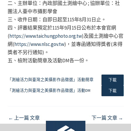
二、主辦單位：內政部國土測繪中心 ; 協辦單位：社
團法人臺中市攝影學會
三、收件日期：自即日起至115年8月31日止。
四、評審結果預定於115年9月15日公布於本會官網
(
https://www.taichungphoto.org.tw
)及國土測繪中心官
網(
https://www.nlsc.gov.tw
)，並專函通知得獎者(未得
獎者不另行通知)。
五、檢附活動簡章及活動DM各一份。
「測繪活力與臺灣之美攝影作品徵選」活動簡章
下載
「測繪活力與臺灣之美攝影作品徵選」活動DM
下載
Post
←
上一篇 文章
下一篇 文章
→
navigation