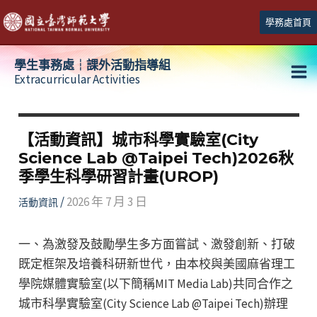
跳
學務處首頁
至
主
學生事務處┆課外活動指導組
要
Extracurricular Activities
Ma
內
容
Me
【活動資訊】城市科學實驗室(City
Science Lab @Taipei Tech)2026秋
季學生科學研習計畫(UROP)
/
2026 年 7 月 3 日
活動資訊
一、為激發及鼓勵學生多方面嘗試、激發創新、打破
既定框架及培養科研新世代，由本校與美國麻省理工
學院媒體實驗室(以下簡稱MIT Media Lab)共同合作之
城市科學實驗室(City Science Lab @Taipei Tech)辦理