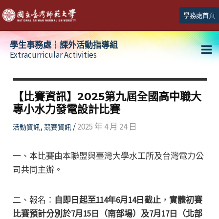
跳
學務處首頁
至
主
學生事務處┆課外活動指導組
要
Extracurricular Activities
Ma
內
容
Me
【比賽資訊】2025第九屆全國高中職大
專小水力發電設計比賽
,
/
2025 年 4 月 24 日
活動資訊
競賽資訊
一、本比賽由本聯盟與臺灣大學水工所及台灣電力公
司共同主辦。
二、報名：
自即日起至114年6月14日截止
，
實體初賽
比賽預計分別於7月15日（南部場）及7月17日（北部