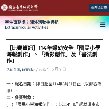
跳
學務處首頁
至
主
學生事務處┆課外活動指導組
要
Extracurricular Activities
Ma
內
容
Me
【比賽資訊】114年婦幼安全「國民小學
海報創作」、「攝影創作」及「書法創
作」
,
/
2025 年 5 月 8 日
活動資訊
競賽資訊
一、報名日期：
即日起至114年8月31日止（以郵戳為
憑）。
二、參賽對象：
(一)「國民小學海報創作」：以114年9月起就讀本市