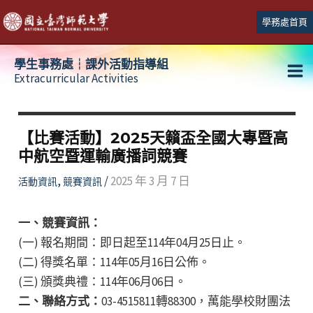
跳
學務處首頁
至
主
學生事務處┆課外活動指導組
要
Extracurricular Activities
Ma
內
容
Me
【比賽活動】2025天籟盃全國大專暨高
中航空暨運輸廣播詞競賽
,
/
2025 年 3 月 7 日
活動資訊
競賽資訊
一、競賽資訊：
(一) 報名期間：即日起至114年04月25日止。
(二) 得獎名單：114年05月16日公佈。
(三) 頒獎典禮：114年06月06日。
二、聯絡方式：
03-4515811轉88300，萬能學校財團法