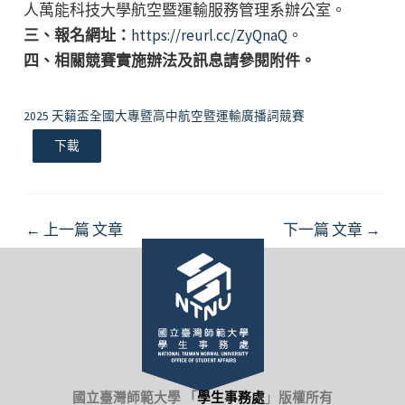
人萬能科技大學航空暨運輸服務管理系辦公室。
三、報名網址：
https://reurl.cc/ZyQnaQ
。
四、相關競賽實施辦法及訊息請參閱附件。
2025 天籟盃全國大專暨高中航空暨運輸廣播詞競賽
下載
Post
←
上一篇 文章
下一篇 文章
→
navigation
國立臺灣師範大學 「
學生事務處
」
版權所有