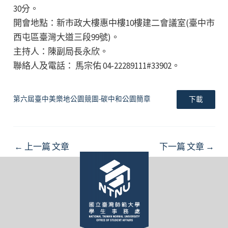
30分。
開會地點：​新市政大樓惠中樓10樓建二會議室(臺中市
西屯區臺灣大道三段99號)。
主持人：​陳副局長永欣。
聯絡人及電話： 馬宗佑 04-22289111#33902。
第六屆臺中美樂地公園競圖-碳中和公園簡章
下載
Post
←
上一篇 文章
下一篇 文章
→
navigation