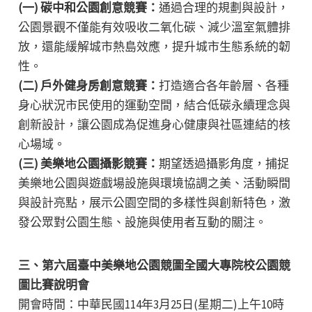
(一) 碳中和公園創意競賽：
通過合理的規劃與設計，
公園景觀不僅能有效吸收二氧化碳、減少溫室氣體排
放，還能緩解城市熱島效應，提升城市生態系統的韌
性。
(二) 戶外健身房創意競賽：
打造適合各年齡層、各種
身心狀況市民使用的運動空間，結合低碳永續理念與
創新設計，讓公園成為促進身心健康與社區連結的核
心場域。
(三) 美樂地公園攝影競賽：
期望透過攝影角度，捕捉
美樂地公園與遊戲場設施與環境協調之美、活動瞬間
與設計亮點，展示公園空間的多樣性與創新特色，激
發公眾對公園生態、設施與使用者互動的關注。
三、第六屆臺中美樂地公園競圖全國大專院校公園競
圖比賽說明會
開會時間：​中華民國114年3月25日(星期二)上午10時