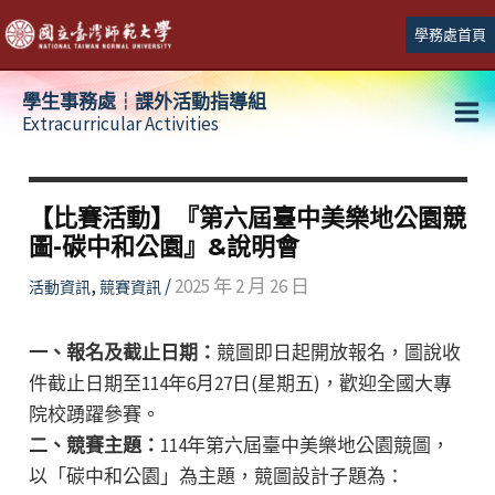
跳
學務處首頁
至
主
學生事務處┆課外活動指導組
要
Extracurricular Activities
Ma
內
容
Me
【比賽活動】『第六屆臺中美樂地公園競
圖-碳中和公園』&說明會
,
/
2025 年 2 月 26 日
活動資訊
競賽資訊
一、報名及截止日期：
競圖即日起開放報名，圖說收
件截止日期至114年6月27日(星期五)，歡迎全國大專
院校踴躍參賽。
二、競賽主題：
114年第六屆臺中美樂地公園競圖，
以「碳中和公園」為主題，競圖設計子題為：