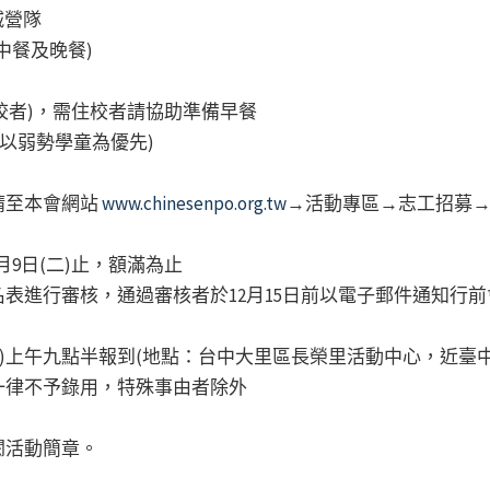
石城營隊
中餐及晚餐)
(不住校者)，需住校者請協助準備早餐
(以弱勢學童為優先)
請至本會網站
www.chinesenpo.org.tw
→活動專區→志工招募→
月9日(二)止，額滿為止
表進行審核，通過審核者於12月15日前以電子郵件通知行
日(六)上午九點半報到(地點：台中大里區長榮里活動中心，近
一律不予錄用，特殊事由者除外
閱活動簡章。