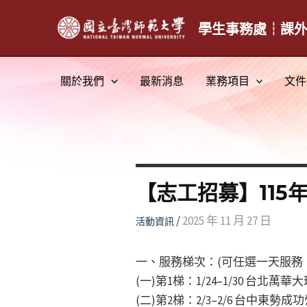
跳
至
學生事務處┆課
主
要
關於我們
最新消息
業務項目
文件
內
容
【志工招募】115
/
2025 年 11 月 27 日
活動資訊
一、服務梯次：(可任選一天服務
(一)第1梯：1/24–1/30 台北萬華
(二)第2梯：2/3–2/6 台中東勢成