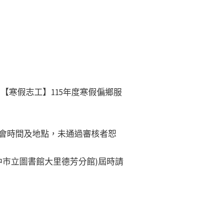
【寒假志工】115年度寒假偏鄉服
前會時間及地點，未通過審核者恕
臺中市立圖書館大里德芳分館)屆時請