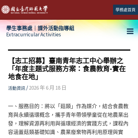
跳
學務處首頁
至
主
學生事務處┆課外活動指導組
要
Extracurricular Activities
Ma
內
容
Me
【志工招募】臺南青年志工中心舉辦之
「年度主題式服務方案：食農教育-實在
地食在地」
/
2026 年 6 月 18 日
活動資訊
一、服務目的：將以「菇類」作為媒介，結合食農教
育與永續循環概念，攜手青年帶領學童從在地農業出
發，理解資源再利用與循環經濟的實踐方式，課程內
容涵蓋菇類基礎知識、農業廢棄物再利用原理與實