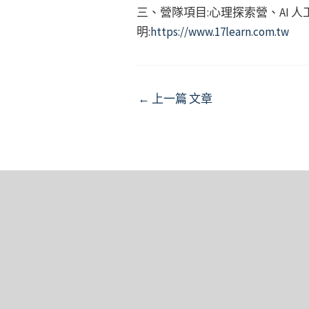
三、營隊項目:心理探索營、AI
明:
https://www.17learn.com.tw
Post
←
上一篇 文章
navigation