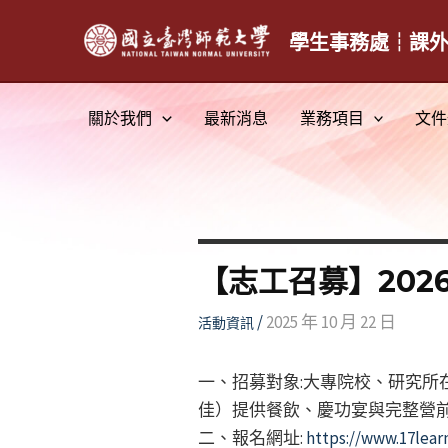
跳
至
學生事務處┆課
主
要
關於我們
最新消息
業務項目
文件
內
容
【志工召募】202
/
2025 年 10 月 22 日
活動資訊
一、招募對象:大專院校、研究
佳）提供餐飲、慶功宴與完整營
二、報名網址:
https://www.17lear