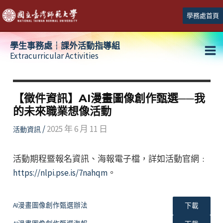
跳
學務處首頁
至
主
學生事務處┆課外活動指導組
要
Extracurricular Activities
Ma
內
容
Me
【徵件資訊】AI漫畫圖像創作甄選──我
的未來職業想像活動
/
2025 年 6 月 11 日
活動資訊
活動期程暨報名資訊、海報電子檔，詳如活動官網﹕
https://nlpi.pse.is/7nahqm
。
AI漫畫圖像創作甄選辦法
下載