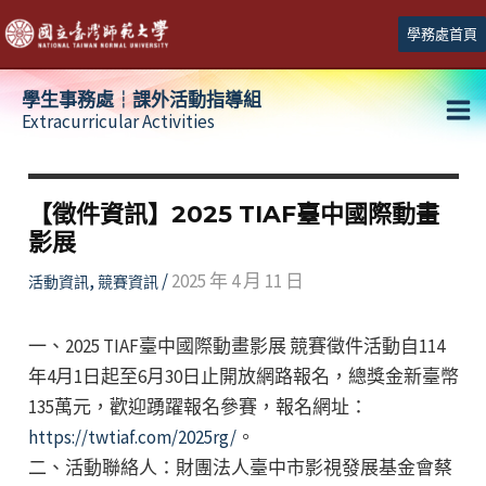
跳
學務處首頁
至
主
學生事務處┆課外活動指導組
要
Extracurricular Activities
Ma
內
容
Me
【徵件資訊】2025 TIAF臺中國際動畫
影展
,
/
2025 年 4 月 11 日
活動資訊
競賽資訊
一、2025 TIAF臺中國際動畫影展 競賽徵件活動自114
年4月1日起至6月30日止開放網路報名，總獎金新臺幣
135萬元，歡迎踴躍報名參賽，報名網址：
https://twtiaf.com/2025rg/
。
二、活動聯絡人：財團法人臺中市影視發展基金會蔡