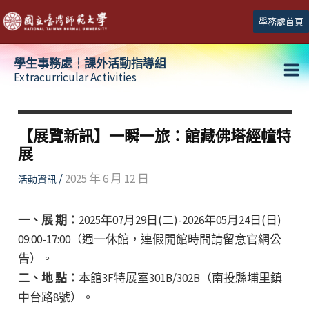
跳
學務處首頁
至
主
學生事務處┆課外活動指導組
要
Extracurricular Activities
Ma
內
容
Me
【展覽新訊】一瞬一旅：館藏佛塔經幢特
展
/
2025 年 6 月 12 日
活動資訊
一、展 期：
2025年07月29日(二)-2026年05月24日(日)
09:00-17:00（週一休館，連假開館時間請留意官網公
告）。
二、地 點：
本館3F特展室301B/302B（南投縣埔里鎮
中台路8號）。