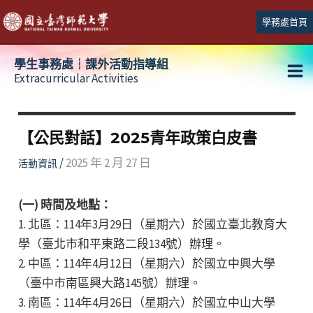
跳
學務處首頁
至
主
學生事務處┆課外活動指導組
要
Extracurricular Activities
Ma
內
容
Me
【公民對話】2025青年政策白皮書
/
2025 年 2 月 27 日
活動資訊
(一) 時間及地點：
1. 北區：114年3月29日（星期六）於國立臺北教育大
學（臺北市和平東路二段134號）辦理。
2. 中區：114年4月12日（星期六）於國立中興大學
（臺中市南區興大路145號）辦理。
3. 南區：114年4月26日（星期六）於國立中山大學