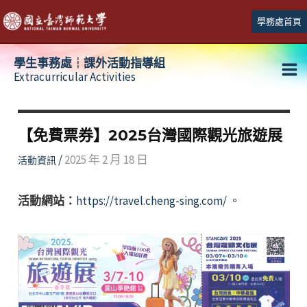
跳
學務處首頁
至
主
學生事務處┆課外活動指導組
要
Extracurricular Activities
Ma
內
容
Me
【免費票券】2025台灣國際觀光旅遊展
/
2025 年 2 月 18 日
活動資訊
活動網站：
https://travel.cheng-sing.com/
。