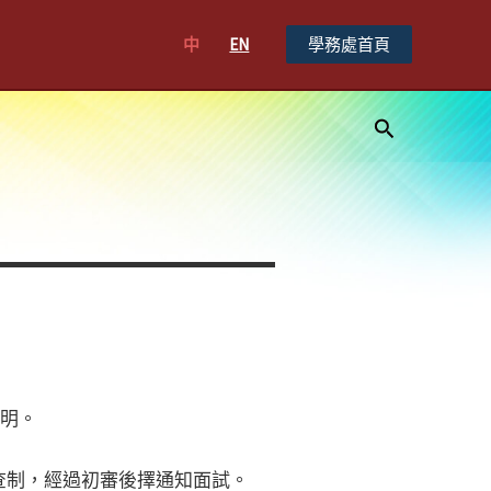
中
EN
學務處首頁
搜
尋
證明。
審查制，經過初審後擇通知面試。