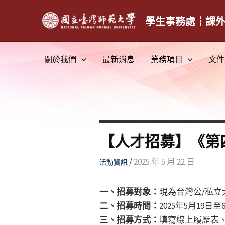
跳
至
學生事務處┆課
主
要
關於我們
最新消息
業務項目
文件
內
容
【人才招募】《第
/
2025 年 5 月 22 日
活動資訊
一、招募對象：
現為台灣公/私立
二、招募時間：
2025年5月19日至6
三、招募方式：
填寫線上履歷表、