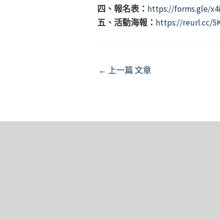
四、報名表：
https://forms.gle/x
五、活動海報：
https://reurl.cc/
Post
←
上一篇 文章
navigation