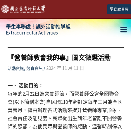
跳
學務處首頁
至
主
學生事務處┆課外活動指導組
要
Extracurricular Activities
Ma
內
容
Me
『營養師教會我的事』圖文徵選活動
,
/
2024 年 11 月 11 日
活動資訊
競賽資訊
一、 活動目的：
每年的2月22日為營養師節，而營養師公會全國聯合
會(以下簡稱本會)自民國110年起訂定每年三月為全國
營養月，藉由辦理各式活動來提升營養師專業形象、
社會責任及能見度。民眾從出生到年老皆離不開營養
師的照顧，為使民眾與營養師的感動、溫馨時刻得以