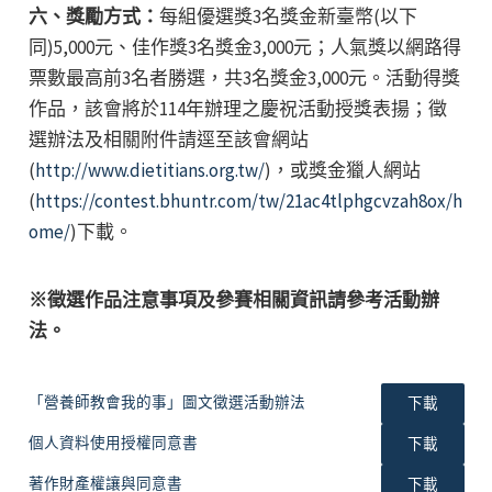
六、獎勵方式：
每組優選獎3名獎金新臺幣(以下
同)5,000元、佳作獎3名獎金3,000元；人氣獎以網路得
票數最高前3名者勝選，共3名獎金3,000元。活動得獎
作品，該會將於114年辦理之慶祝活動授獎表揚；徵
選辦法及相關附件請逕至該會網站
(
http://www.dietitians.org.tw/
)，或獎金獵人網站
(
https://contest.bhuntr.com/tw/21ac4tlphgcvzah8ox/h
ome/
)下載。
※徵選作品注意事項及參賽相關資訊請參考活動辦
法。
「營養師教會我的事」圖文徵選活動辦法
下載
個人資料使用授權同意書
下載
著作財產權讓與同意書
下載