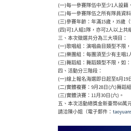
(一)每一參賽隊伍中至少1人設
(二)每一參賽隊伍之所有隊員資
(三)參賽年齡：年滿15歲，35歲
(四)可1人組1隊，亦可2人以上
三、本次徵選共分為三大項目：
(一)歌唱組：演唱曲目類型不限
(二)樂團組：每團須至少有主唱1
(三)舞蹈組：舞蹈類型不限，如
四、活動分三階段：
(一)線上報名海選即日起至8月19日
(二)實體複賽：9月28日(六)舞蹈
(三)實體決賽：11月30日(六)。
五、本次活動總獎金新臺幣60萬
請洽陳小姐（電子郵件：
taoyuan