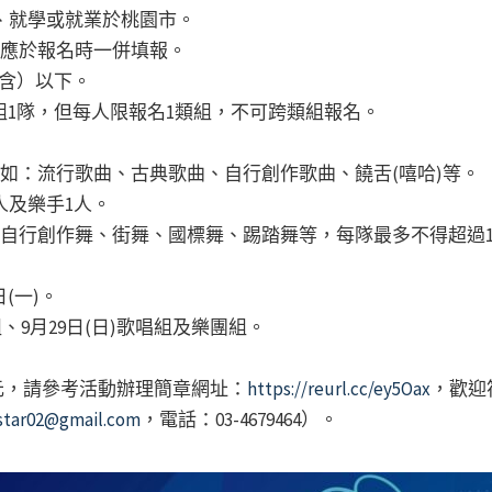
籍、就學或就業於桃園市。
料應於報名時一併填報。
（含）以下。
共組1隊，但每人限報名1類組，不可跨類組報名。
，如：流行歌曲、古典歌曲、自行創作歌曲、饒舌(嘻哈)等。
人及樂手1人。
：自行創作舞、街舞、國標舞、踢踏舞等，每隊最多不得超過1
(一)。
組、9月29日(日)歌唱組及樂團組。
元，請參考活動辦理簡章網址：
https://reurl.cc/ey5Oax
，歡迎
star02@gmail.com
，電話：03-4679464）。