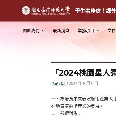
跳
至
學生事務處┆課
主
要
關於我們
最新消息
業務項目
文件
內
容
「2024桃園星人
/
2024 年 8 月 6 日
活動資訊
一、為培育未來表演藝術產業人
在地表演藝術產業的發展。
二、徵選對象：