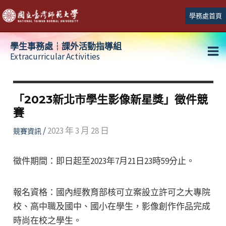
跳
學務處首頁
至
主
學生事務處┆課外活動指導組
要
Extracurricular Activities
Ma
內
容
Me
「2023新北市學生影像新星獎」徵件競
賽
/
2023 年 3 月 28 日
競賽資訊
徵件期間：即日起至2023年7月21日23時59分止。
報名資格：國內經教育部核可立案設立許可之大專院
校、高中職及國中、國小在學生，影像創作作品完成
時尚在校之學生。