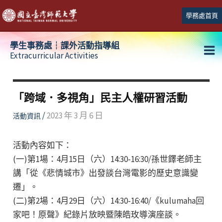
跳
學務處首頁
至
主
學生事務處┆課外活動指導組
要
Extracurricular Activities
Ma
內
容
Me
「跨域．多視角」民主人權研習活動
/
2023 年 3 月 6 日
活動資訊
活動內容如下：
(一)第1場：4月15日（六）14:30-16:30/孫世鐸老師主
講「從《悲情城市》出發談台灣電影的歷史意識變
遷」。
(二)第2場：4月29日（六）14:30-16:40/《kulumaha回
家吧！原聲》紀錄片放映暨陳皓玫導演座談。