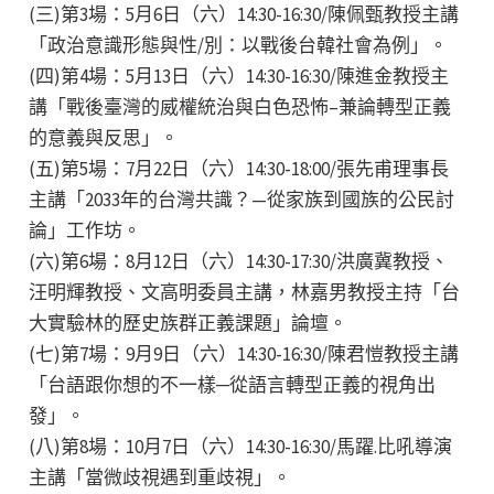
(三)第3場：5月6日（六）14:30-16:30/陳佩甄教授主講
「政治意識形態與性/別：以戰後台韓社會為例」。
(四)第4場：5月13日（六）14:30-16:30/陳進金教授主
講「戰後臺灣的威權統治與白色恐怖–兼論轉型正義
的意義與反思」。
(五)第5場：7月22日（六）14:30-18:00/張先甫理事長
主講「2033年的台灣共識？—從家族到國族的公民討
論」工作坊。
(六)第6場：8月12日（六）14:30-17:30/洪廣冀教授、
汪明輝教授、文高明委員主講，林嘉男教授主持「台
大實驗林的歷史族群正義課題」論壇。
(七)第7場：9月9日（六）14:30-16:30/陳君愷教授主講
「台語跟你想的不一樣─從語言轉型正義的視角出
發」。
(八)第8場：10月7日（六）14:30-16:30/馬躍.比吼導演
主講「當微歧視遇到重歧視」。