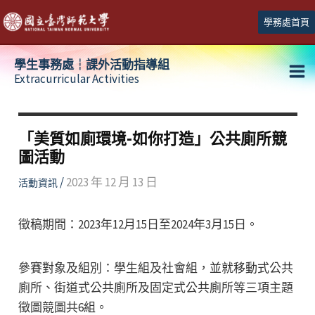
跳
學務處首頁
至
主
學生事務處┆課外活動指導組
要
Extracurricular Activities
Ma
內
容
Me
「美質如廁環境-如你打造」公共廁所競
圖活動
/
2023 年 12 月 13 日
活動資訊
徵稿期間：2023年12月15日至2024年3月15日。
參賽對象及組別：學生組及社會組，並就移動式公共
廁所、街道式公共廁所及固定式公共廁所等三項主題
徵圖競圖共6組。