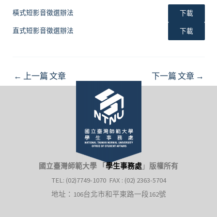
橫式短影音徵選辦法
下載
直式短影音徵選辦法
下載
Post
←
上一篇 文章
下一篇 文章
→
navigation
國立臺灣師範大學 「
學生事務處
」
版權所有
TEL: (02)7749-1070 FAX : (02) 2363-5704
地址：106台北市和平東路一段162號