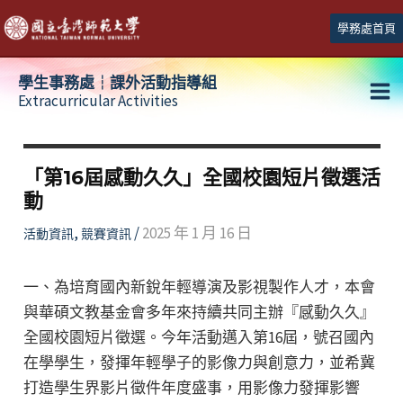
跳
學務處首頁
至
主
學生事務處┆課外活動指導組
要
Extracurricular Activities
Ma
內
容
Me
「第16屆感動久久」全國校園短片徵選活
動
,
/
2025 年 1 月 16 日
活動資訊
競賽資訊
一、為培育國內新銳年輕導演及影視製作人才，本會
與華碩文教基金會多年來持續共同主辦『感動久久』
全國校園短片徵選。今年活動邁入第16屆，號召國內
在學學生，發揮年輕學子的影像力與創意力，並希冀
打造學生界影片徵件年度盛事，用影像力發揮影響