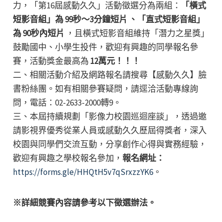
力，「第16屆感動久久」活動徵選分為兩組：
「橫式
短影音組」為 99秒～3分鐘短片 、「直式短影音組」
為 90秒內短片
，且橫式短影音組維持「潛力之星獎」
鼓勵國中、小學生投件，歡迎有興趣的同學報名參
賽，活動獎金最高為
12萬元！！！
二、相關活動介紹及網路報名請搜尋【感動久久】臉
書粉絲團。如有相關參賽疑問，請逕洽活動專線詢
問，電話：02-2633-2000轉9。
三、本屆持續規劃「影像力校園巡迴座談」，透過邀
請影視界優秀從業人員或感動久久歷屆得獎者，深入
校園與同學們交流互動，分享創作心得與實務經驗，
歡迎有興趣之學校報名參加，
報名網址：
https://forms.gle/HHQtH5v7qSrxzzYK6
。
※詳細競賽內容請參考以下徵選辦法。