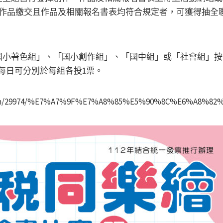
)完成作品繳交且作品及相關報名書表均符合規定者，可獲得抽全聯
國小著色組」、「國小創作組」、「國中組」或「社會組」按
人每日可分別於每組各投1票。
com/29974/%E7%A7%9F%E7%A8%85%E5%90%8C%E6%A8%82