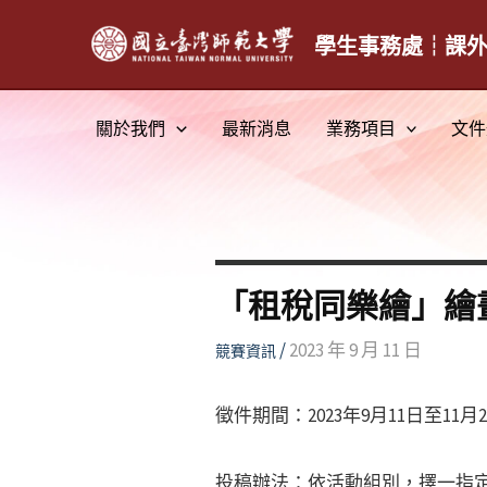
跳
至
學生事務處┆課
主
要
關於我們
最新消息
業務項目
文件
內
容
「租稅同樂繪」繪
/
2023 年 9 月 11 日
競賽資訊
徵件期間：2023年9月11日至11月
投稿辦法：依活動組別，擇一指