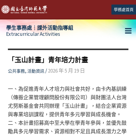
跳
學務處首頁
至
主
學生事務處┆課外活動指導組
要
Extracurricular Activities
Ma
內
容
Me
「玉山計畫」青年培力計畫
,
/
2026 年 5 月 19 日
公共事務
活動資訊
一、為促進青年人才培力與社會共好，由卡內基訓練
（傳振企業管理顧問股份有限公司）與財團法人台灣
尤努斯基金會共同辦理「玉山計畫」，結合企業資源
與專業培訓課程，提供青年多元學習與成長機會。
二、本計畫招募高中至大學在學青年參與，並優先鼓
勵具多元學習需求、資源相對不足且具成長潛力之學