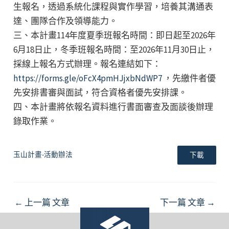
生報名，透過系統化課程與實作學習，培養其溝通表
達、團隊合作及領導能力。
三、本計畫114年度夏季班報名時間：即日起至2026年
6月18日止，冬季班報名時間：至2026年11月30日止，
採線上報名方式辦理。報名連結如下：
https://forms.gle/oFcX4pmHJjxbNdWP7
，先繳件者優
先安排書審與面試，符合資格者優先安排課。
四、本計畫將依報名資料進行書面審查及面談後辦理
錄取作業。
玉山計畫-活動辦法
下載
Post
←
上一篇 文章
下一篇 文章
→
navigation