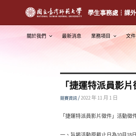
跳
至
學生事務處┆課
主
要
關於我們
最新消息
業務項目
文件
內
容
「捷運特派員影片
/
2022 年 11 月 1 日
競賽資訊
「捷運特派員影片徵件」活動徵
一、旨揭活動原截止日為10月18