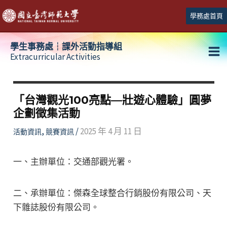
跳
學務處首頁
至
主
學生事務處┆課外活動指導組
要
Extracurricular Activities
Ma
內
容
Me
「台灣觀光100亮點—壯遊心體驗」圓夢
企劃徵集活動
,
/
2025 年 4 月 11 日
活動資訊
競賽資訊
一、主辦單位：交通部觀光署。
二、承辦單位：傑森全球整合行銷股份有限公司、天
下雜誌股份有限公司。