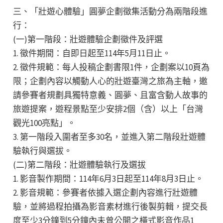
三、「壯遊心體驗」圓夢企劃徵集活動分為兩階段進
行：
(一)第一階段：壯遊體驗企劃徵件及評選
1. 徵件期間：自即日起至114年5月11日止。
2. 徵件規範：每人投稿企劃書限1件，企劃案以10頁為
限；企劃內容以觸動人心的壯遊臺灣之旅為主軸，邀
請參賽者規劃具獨特意義、圓夢、且富含動人故事的
旅遊提案，遊程景點至少安排2個（含）以上「台灣
觀光100亮點」。
3. 第一階段入圍者至多30名，並進入第二階段壯遊體
驗執行與選拔。
(二)第二階段：壯遊體驗執行及選拔
1. 影音製作期間：114年6月3日起至114年8月3日止。
2. 影音規範：參賽者依據入選企劃內容進行壯遊體
驗，並將過程拍攝為影音素材進行後製剪輯，提交長
度至少3分鐘到5分鐘內未曾公開之橫式影音作品1