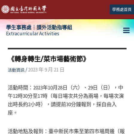
跳
學務處首頁
至
主
學生事務處┆課外活動指導組
要
Extracurricular Activities
Ma
內
容
Me
《轉身轉生/菜市場藝術節》
/
2023 年 9 月 21 日
活動資訊
活動時間：2023年10月28日（六）、29日（日），中
午12時30分至17時（每日場次共分為兩場，每場次演
出時長約2小時），請提前30分鐘報到，採自由入
座。
活動地點及報到：臺中新民市集至第四市場周邊（報