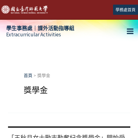
跳
學務處首頁
至
主
學生事務處┆課外活動指導組
要
Extracurricular Activities
Ma
內
容
Me
首頁
獎學金
獎學金
「王秋月女士勵志勤奮紀念獎學金」開始受