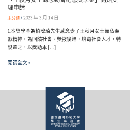
理申請
/
2023 年 3 月 14 日
未分類
1.本獎學金為柏暐琦先生感念妻子王秋月女士無私奉
獻精神，為回饋社會、獎掖後進，培育社會人才，特
設置之，以獎助本 […]
「王
閱讀全文 »
秋
月
女
士
勵
志
勤
奮