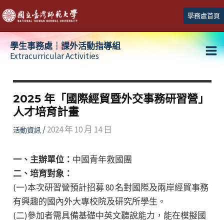
跳
學務處首頁
至
主
學生事務處┆課外活動指導組
要
Extracurricular Activities
Ma
內
容
Me
2025 年「國際經貿暨外交事務研習營」
人才培育計畫
/
2024 年 10 月 14 日
活動資訊
一、主辦單位：
中國青年救國團
二、培育對象：
(一)本次研習營預計招募 80 名對國際及兩岸經貿事務
有興趣的國內外大專校院及研究所學生。
(二)參加者需具備基礎中英文聽說能力，能在模擬國