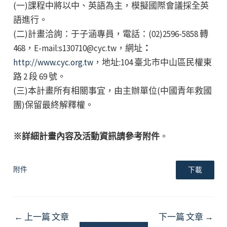
(一)課程中將以中、英語為主，模擬國際會議採全英
語進行。
(二)計畫洽詢：于子涵專員，電話：(02)2596-5858 轉
468，E-mail:s130710@cyc.tw，網址
：
http://www.cyc.org.tw
，地址:104 臺北市中山區民權東
路 2 段 69 號。
(三)本計畫所有相關事宜，由主辦單位(中國青年救國
團)保留最終解釋權。
※詳細計畫內容及活動資訊請參考附件
。
附件
下載
Post
←
上一篇 文章
下一篇 文章
→