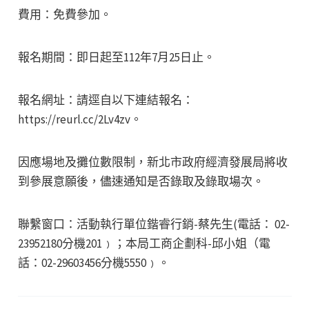
費用：免費參加。
報名期間：即日起至112年7月25日止。
報名網址：請逕自以下連結報名：
https://reurl.cc/2Lv4zv。
因應場地及攤位數限制，新北市政府經濟發展局將收
到參展意願後，儘速通知是否錄取及錄取場次。
聯繫窗口：活動執行單位鍇睿行銷-蔡先生(電話： 02-
23952180分機201﹚；本局工商企劃科-邱小姐（電
話：02-29603456分機5550﹚。