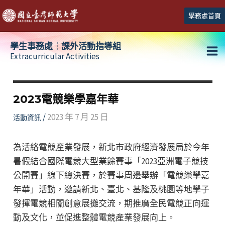
跳
學務處首頁
至
主
學生事務處┆課外活動指導組
要
Extracurricular Activities
Ma
內
容
Me
2023電競樂學嘉年華
/
2023 年 7 月 25 日
活動資訊
為活絡電競產業發展，新北市政府經濟發展局於今年
暑假結合國際電競大型業餘賽事「2023亞洲電子競技
公開賽」線下總決賽，於賽事周邊舉辦「電競樂學嘉
年華」活動，邀請新北、臺北、基隆及桃園等地學子
發揮電競相關創意展攤交流，期推廣全民電競正向運
動及文化，並促進整體電競產業發展向上。