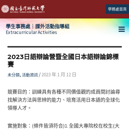
跳
學務處首頁
至
主
學生事務處┆課外活動指導組
要
Extracurricular Activities
Ma
內
容
Me
2023日語辯論營暨全國日本語辯論錦標
賽
,
/
2023 年 1 月 12 日
未分類
活動資訊
​競賽目的：訓練具有各種不同價值觀的成員間討論尋
找解決方法與思辨的能力、培育活用日本語的全球化
領導人才。
實施對象：(條件皆須符合)1. 全國大專院校在校生(大