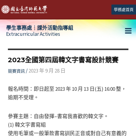
跳
學務處首頁
至
主
學生事務處┆課外活動指導組
要
Extracurricular Activities
Ma
內
容
Me
2023全國第四屆韓文字書寫設計競賽
/
2023 年 9 月 28 日
競賽資訊
報名時間：即日起至 2023 年 10 月 13 日(五) 16:00 整，
逾期不受理。
參賽主題：自由發揮–書寫我喜歡的韓文字。
(1) 韓文字書寫組
使用毛筆或一般筆款書寫訓民正音或對自己有意義的