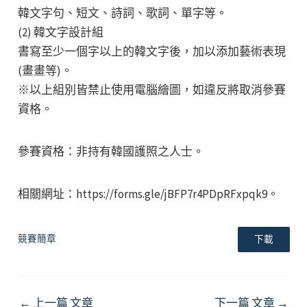
韓文字句、短文、詩詞、歌詞、單字等。
(2) 韓文字設計組
書寫至少一個字以上的韓文字後，加以添加藝術表現
(畫畫等)。
※以上組別皆禁止使用電腦繪圖，如違反將取消參賽
資格。
參賽資格：非持有韓國護照之人士。
相關網址：https://forms.gle/jBFP7r4PDpRFxpqk9。
競賽簡章
下載
Post
←
上一篇 文章
下一篇 文章
→