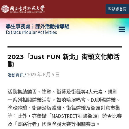
跳
學務處首頁
至
主
學生事務處┆課外活動指導組
要
Extracurricular Activities
Ma
內
容
Me
2023「Just FUN 新北」街頭文化節活
動
/
2023 年 6 月 5 日
活動資訊
活動集結饒舌、塗鴉、街藝及街舞等4大元素，規劃
一系列相關體驗活動，如嘻哈演唱會、DJ刷碟體驗、
塗鴉體驗、街頭滑板體驗、街舞體驗及街頭創意市集
等；此外，亦舉辦「MADSTREET狂熱街頭」饒舌比賽
及「墨路行者」國際塗鴉大賽等相關賽事。